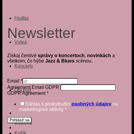
Hudba
Newsletter
Videá
Získaj čerstvé
správy o koncertoch
,
novinkách
a
všetkom, čo hýbe
Jazz & Blues
scénou.
Koncerty
Email
*
Agreement Email GDPR
Obchod
GDPR Agreement
*
Súhlas s poskytnutím
osobných údajov
na
marketingové aktivity
*
Prihlásiť sa
Booking
Košík