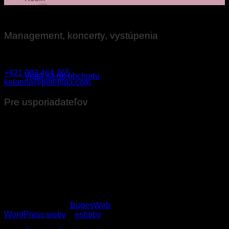
Management, koncerty, vystúpenia
Katarína Ovseníková
Žiadne produkty v košíku.
+421 903 464 265
Vrátiť sa do obchodu
katarina@peterlipa.com
Pre usporiadateľov
Technické požiadavky na ozvučenie pre usporiadateľov
koncertov
Stage plan
Copyright 2026 ©
BugesWeb
WordPress weby
a
eshopy