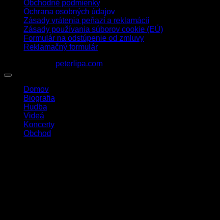
Obchodné podmienky
Ochrana osobných údajov
Zásady vrátenia peňazí a reklamácií
Zásady používania súborov cookie (EÚ)
Formulár na odstúpenie od zmluvy
Reklamačný formulár
1963 - 2026 ©
peterlipa.com
Domov
Biografia
Hudba
Videá
Koncerty
Obchod