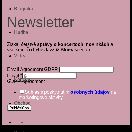
Biografia
Newsletter
Hudba
Získaj čerstvé
správy o koncertoch
,
novinkách
a
všetkom, čo hýbe
Jazz & Blues
scénou.
Videá
Email Agreement GDPR
Email
*
Koncerty
GDPR Agreement
*
Súhlas s poskytnutím
osobných údajov
na
marketingové aktivity
*
Obchod
Prihlásiť sa