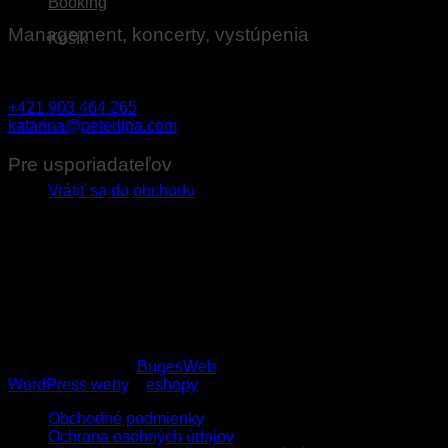
Booking
Management, koncerty, vystúpenia
Košík
Katarína Ovseníková
+421 903 464 265
katarina@peterlipa.com
Žiadne produkty v košíku.
Pre usporiadateľov
Vrátiť sa do obchodu
Technické požiadavky na ozvučenie pre usporiadateľov
koncertov
Stage plan
Copyright 2026 ©
BugesWeb
WordPress weby
a
eshopy
Obchodné podmienky
Ochrana osobných údajov