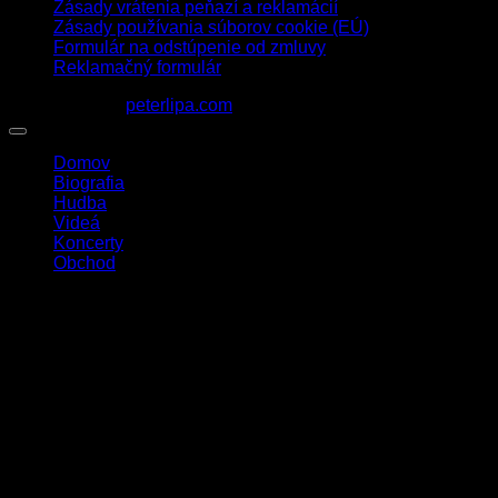
Zásady vrátenia peňazí a reklamácií
Zásady používania súborov cookie (EÚ)
Formulár na odstúpenie od zmluvy
Reklamačný formulár
1963 - 2026 ©
peterlipa.com
Domov
Biografia
Hudba
Videá
Koncerty
Obchod