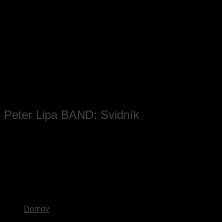
Skip
to
content
Peter Lipa BAND: Svidník
Domov