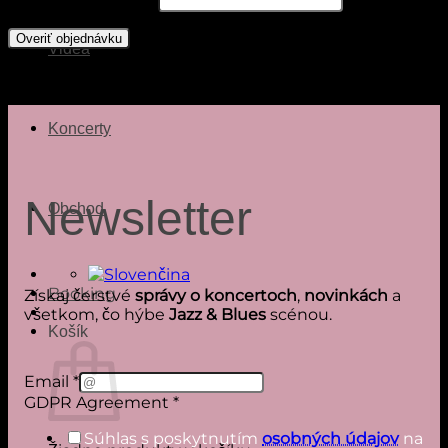
Číslo objednávky
*
Overiť objednávku
Videá
Po overení čísla objednávky a e-mailu sa tu zobrazia spôsobilé
položky.
Koncerty
Newsletter
Obchod
Booking
Získaj čerstvé
správy o koncertoch
,
novinkách
a
všetkom, čo hýbe
Jazz & Blues
scénou.
Košík
Agreement
Email
*
GDPR
GDPR Agreement
*
Email
Súhlas s poskytnutím
osobných údajov
na