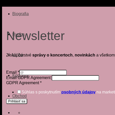
Krajina:
Slovensko
Biografia
Newsletter
Hudba
Videá
Získaj čerstvé
správy o koncertoch
,
novinkách
a všetkom
Email
*
Koncerty
Email GDPR Agreement
GDPR Agreement
*
Súhlas s poskytnutím
osobných údajov
na marketi
Obchod
Prihlásiť sa