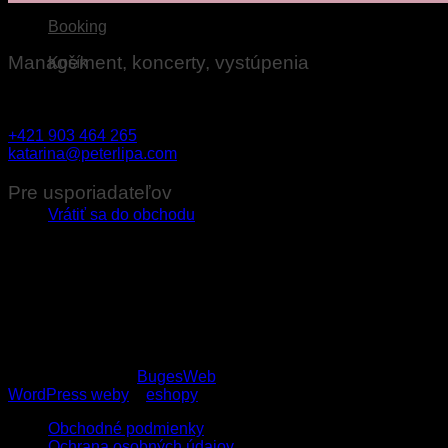
Booking
Management, koncerty, vystúpenia
Košík
Katarína Ovseníková
+421 903 464 265
katarina@peterlipa.com
Žiadne produkty v košíku.
Pre usporiadateľov
Vrátiť sa do obchodu
Technické požiadavky na ozvučenie pre usporiadateľov konce
Stage plan
Copyright 2026 ©
BugesWeb
WordPress weby
a
eshopy
Obchodné podmienky
Ochrana osobných údajov