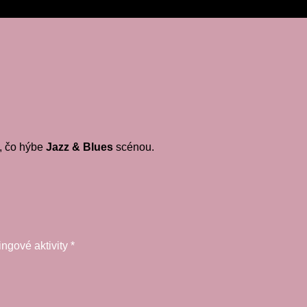
, čo hýbe
Jazz & Blues
scénou.
ngové aktivity
*