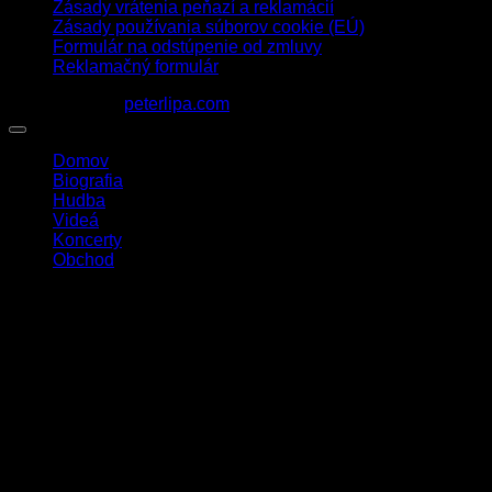
Zásady vrátenia peňazí a reklamácií
Zásady používania súborov cookie (EÚ)
Formulár na odstúpenie od zmluvy
Reklamačný formulár
1963 - 2026 ©
peterlipa.com
Domov
Biografia
Hudba
Videá
Koncerty
Obchod