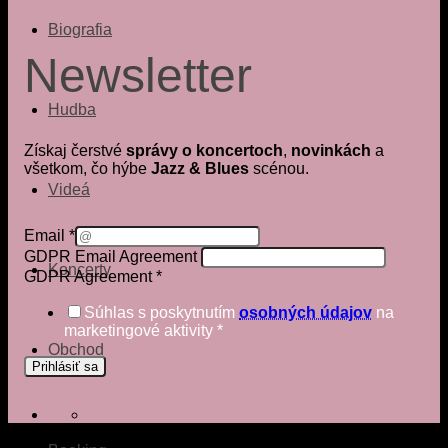
Biografia
Newsletter
Hudba
Získaj čerstvé
správy o koncertoch
,
novinkách
a
všetkom, čo hýbe
Jazz & Blues
scénou.
Videá
Email
*
GDPR Email Agreement
Koncerty
GDPR Agreement
*
Súhlas s poskytnutím
osobných údajov
na
marketingové aktivity
*
Obchod
Prihlásiť sa