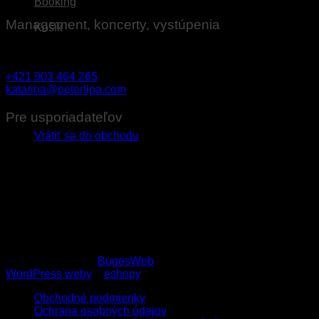
Booking
Management, koncerty, vystúpenia
Košík
Katarína Ovseníková
+421 903 464 265
katarina@peterlipa.com
Žiadne produkty v košíku.
Pre usporiadateľov
Vrátiť sa do obchodu
Technické požiadavky na ozvučenie pre usporiadateľov
koncertov
Stage plan
Copyright 2026 ©
BugesWeb
WordPress weby
a
eshopy
Obchodné podmienky
Ochrana osobných údajov