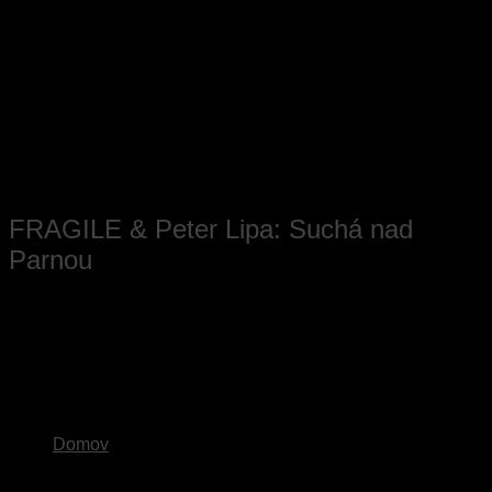
Skip
to
content
FRAGILE & Peter Lipa: Suchá nad
Parnou
20. november 2026
Suchá nad Parnou
Domov