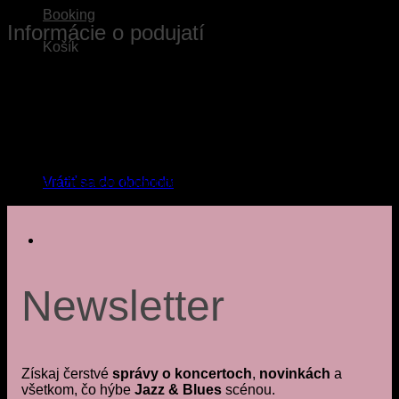
Booking
Informácie o podujatí
Košík
Koncert FRAGILE & LIPA je jednoducho oslavou ľudského
hlasu a ukážkou toho, čo všetko je možné hlasom dokázať.
Pripravte sa na večer plný nádherných piesní v originálnom
prevedení špičkových interprétov, ktorých spojenie bude
zážitkom pre fajnšmekrov. Svetové hity v a cappella
úpravách skupiny FRAGILE, najväčšie hity Petra Lipu, a
Žiadne produkty v košíku.
predovšetkým ich spojenie je zárukou nezabudnuteľného
Vrátiť sa do obchodu
večera v znamení hudobného luxusu.
Newsletter
Získaj čerstvé
správy o koncertoch
,
novinkách
a
všetkom, čo hýbe
Jazz & Blues
scénou.