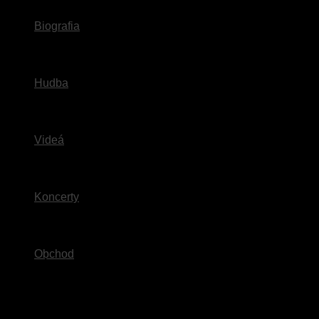
Biografia
Hudba
Videá
Koncerty
Obchod
Miesto konania:
Kultúrny dom
Čas:
19:00
Adresa:
Mesto:
Suchá nad Parnou, 919 01
Krajina:
Slovensko