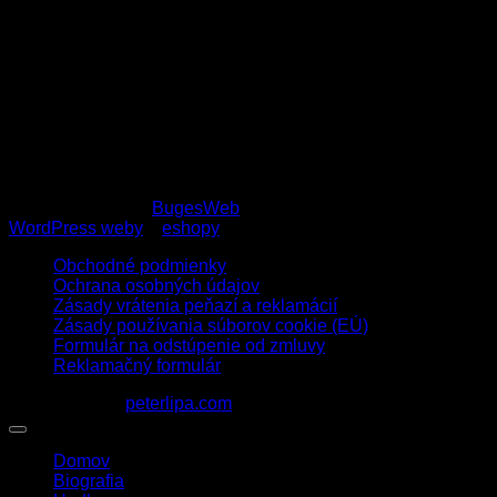
Technické požiadavky na ozvučenie pre usporiadateľov
koncertov
Stage plan
Copyright 2026 ©
BugesWeb
WordPress weby
a
eshopy
Obchodné podmienky
Ochrana osobných údajov
Zásady vrátenia peňazí a reklamácií
Zásady používania súborov cookie (EÚ)
Formulár na odstúpenie od zmluvy
Reklamačný formulár
1963 - 2026 ©
peterlipa.com
Domov
Biografia