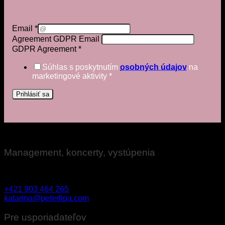
Email
*
Agreement GDPR Email
GDPR Agreement
*
Súhlas s poskytnutím
osobných údajov
na
marketingové aktivity
*
Prihlásiť sa
Management, koncerty, vystúpenia
Katarína Ovseníková
+421 903 464 265
katarina@peterlipa.com
Pre usporiadateľov