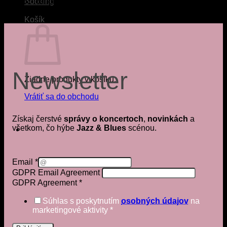
Mesto:
Trenčianske Teplice, 914 51
Booking
Krajina:
Slovensko
Košík
Newsletter
Žiadne produkty v košíku.
Vrátiť sa do obchodu
Získaj čerstvé
správy o koncertoch
,
novinkách
a
všetkom, čo hýbe
Jazz & Blues
scénou.
Email
*
GDPR Email Agreement
GDPR Agreement
*
Súhlas s poskytnutím
osobných údajov
na
marketingové aktivity
*