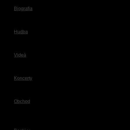
Biografia
Hudba
Videá
Koncerty
Obchod
Miesto konania:
Kursalon
Čas:
19:00
Adresa:
Ul, 17. novembra 32