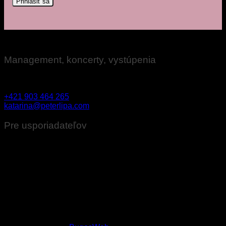
Prihlásiť sa
Management, koncerty, vystúpenia
Katarína Ovseníková
+421 903 464 265
katarina@peterlipa.com
Pre usporiadateľov
Technické požiadavky na ozvučenie pre usporiadateľov
koncertov
Stage plan