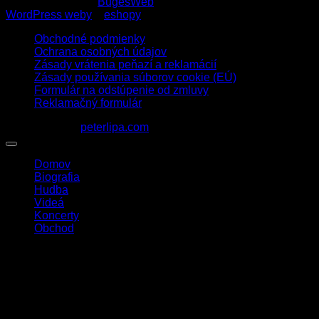
Copyright 2026 ©
BugesWeb
WordPress weby
a
eshopy
Obchodné podmienky
Ochrana osobných údajov
Zásady vrátenia peňazí a reklamácií
Zásady používania súborov cookie (EÚ)
Formulár na odstúpenie od zmluvy
Reklamačný formulár
1963 - 2026 ©
peterlipa.com
Domov
Biografia
Hudba
Videá
Koncerty
Obchod