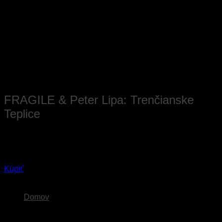
Skip
to
content
FRAGILE & Peter Lipa: Trenčianske
Teplice
5. júl 2026
Trenčianske Teplice
Kúpiť
Domov