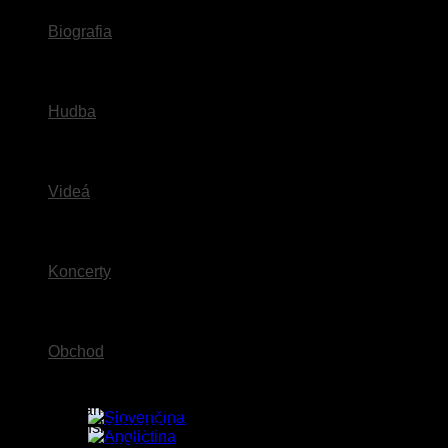
Biografia
Hudba
Videá
Koncerty
Obchod
Miesto konania:
Hogo Fogo Jazz & Art Club
Čas:
19:00
Adresa:
Námestie Š. Moysesa 7
Mesto:
Banská Bystrica, 974 01
Krajina:
Slovensko