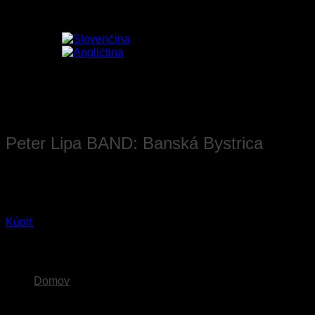
Skip
to
content
Peter Lipa BAND: Banská Bystrica
7. august 2026
Banská Bystrica
Kúpiť
Domov