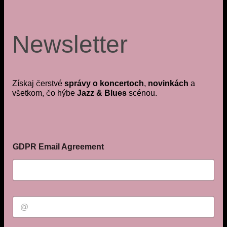
Newsletter
Získaj čerstvé
správy o koncertoch
,
novinkách
a
všetkom, čo hýbe
Jazz & Blues
scénou.
GDPR Email Agreement
E
m
a