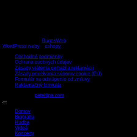
Stage plan
Copyright 2026 ©
BugesWeb
WordPress weby
a
eshopy
Obchodné podmienky
Ochrana osobných údajov
Zásady vrátenia peňazí a reklamácií
Zásady používania súborov cookie (EÚ)
Formulár na odstúpenie od zmluvy
Reklamačný formulár
1963 - 2026 ©
peterlipa.com
Domov
Biografia
Hudba
Videá
Koncerty