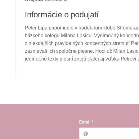
Informácie o podujatí
Peter Lipa pripomenie v hudobnom klube Stromoradie
blízkeho kolegu Milana Lasicu. Výnimočný koncert
z niekdajších pravidelných koncertných stretnutí Pe
zaznievali ich spoločné piesne. Hoci už Milan Las
jedinečné texty piesní znejú ďalej aj vďaka Petrovi 
Email
*