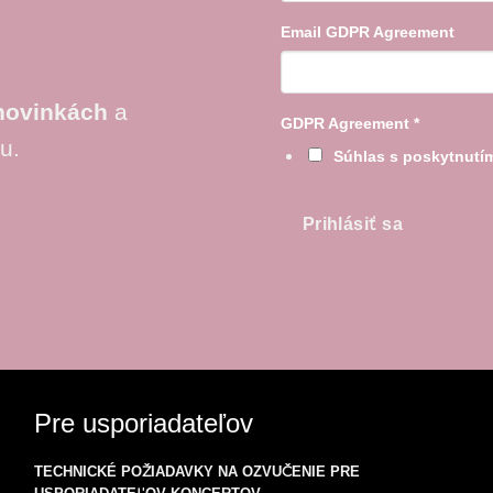
Email GDPR Agreement
novinkách
a
GDPR Agreement
*
u.
Súhlas s poskytnut
Prihlásiť sa
Pre usporiadateľov
TECHNICKÉ POŽIADAVKY NA OZVUČENIE PRE