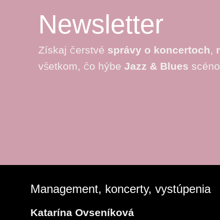
Newsletter
Získaj čerstvé
správy o koncertoch
,
všetkom, čo hýbe
Jazz & Blues
scéno
Management, koncerty, vystúpenia
Katarína Ovseníková