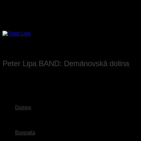
Skip
to
content
Peter Lipa BAND: Demänovská dolina
Domov
Biografia