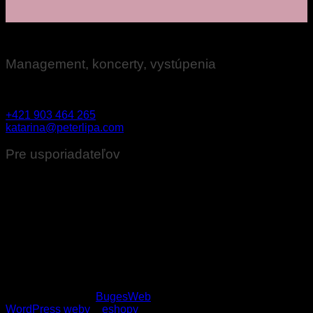
Management, koncerty, vystúpenia
Katarína Ovseníková
+421 903 464 265
katarina@peterlipa.com
Pre usporiadateľov
Technické požiadavky na ozvučenie pre usporiadateľov
koncertov
Stage plan
Copyright 2026 ©
BugesWeb
WordPress weby
a
eshopy