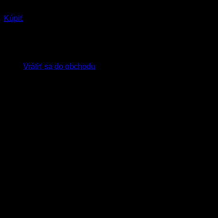
Liptovský Mikuláš
Kúpiť
Žiadne produkty v košíku.
Vrátiť sa do obchodu