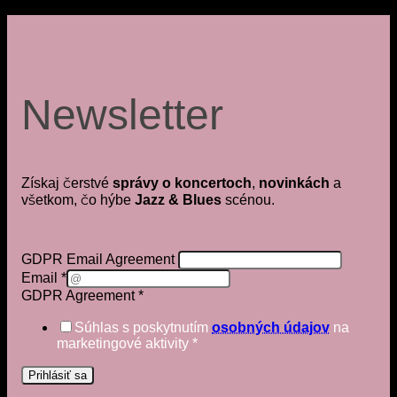
Newsletter
Získaj čerstvé
správy o koncertoch
,
novinkách
a
všetkom, čo hýbe
Jazz & Blues
scénou.
GDPR Email Agreement
Email
*
GDPR Agreement
*
Súhlas s poskytnutím
osobných údajov
na
marketingové aktivity
*
Prihlásiť sa