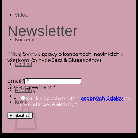
Videá
Newsletter
Koncerty
Získaj čerstvé
správy o koncertoch
,
novinkách
a
všetkom, čo hýbe
Jazz & Blues
scénou.
Obchod
Agreement
Email
*
Email
GDPR Agreement
*
Booking
GDPR
Súhlas s poskytnutím
osobných údajov
na
Košík
marketingové aktivity
*
Prihlásiť sa